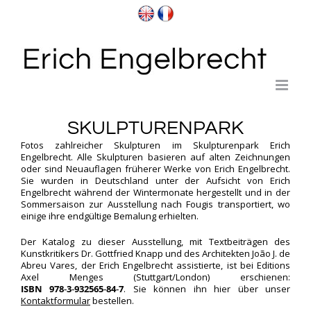
Zum
Inhalt
springen
SKULPTURENPARK
Fotos zahlreicher Skulpturen im Skulpturenpark Erich
Engelbrecht. Alle Skulpturen basieren auf alten Zeichnungen
oder sind Neuauflagen früherer Werke von Erich Engelbrecht.
Sie wurden in Deutschland unter der Aufsicht von Erich
Engelbrecht während der Wintermonate hergestellt und in der
Sommersaison zur Ausstellung nach Fougis transportiert, wo
einige ihre endgültige Bemalung erhielten.
Der Katalog zu dieser Ausstellung, mit Textbeiträgen des
Kunstkritikers Dr. Gottfried Knapp und des Architekten João J. de
Abreu Vares, der Erich Engelbrecht assistierte, ist bei Editions
Axel Menges (Stuttgart/London) erschienen:
ISBN 978‑3‑932565‑84‑7
. Sie können ihn hier über unser
Kontaktformular
bestellen.